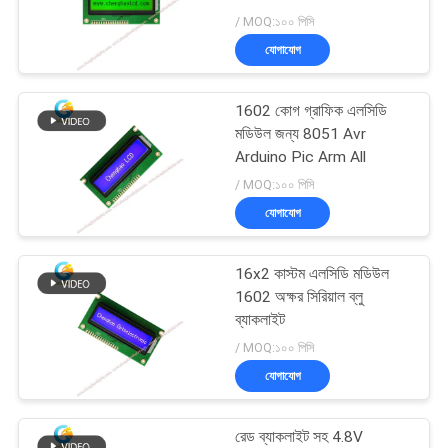
ডিসপ্লে
/ MOQ:১০০ পিসি
PRIVACY
যোগাযোগ
133
POLICY
1602 কোগ গ্রাফিক এলসিডি
আইপিএস এলসিডি ডিসপ্লে
মডিউল জন্য 8051 Avr
Arduino Pic Arm All
/ MOQ:১০০ পিসি
যোগাযোগ
16x2 কাস্টম এলসিডি মডিউল
35
1602 অক্ষর সিরিয়াল ব্লু
ব্যাকলাইট
প্রতিরোধী এলসিডি ডিসপ্লে
/ MOQ:১০০ পিসি
যোগাযোগ
রেড ব্যাকলাইট সহ 4.8V