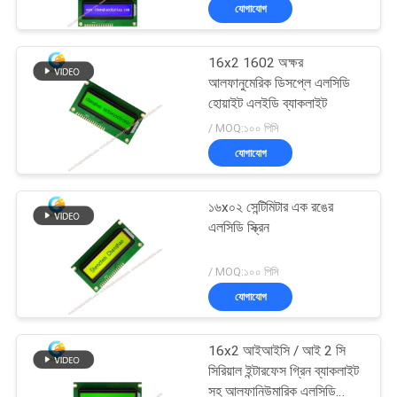
যোগাযোগ
নিয়ন্ত্রণ
16x2 1602 অক্ষর
আমাদের
129
আলফানুমেরিক ডিসপ্লে এলসিডি
সাথে
হোয়াইট এলইডি ব্যাকলাইট
TFT LCD ক্যাপাসিটিভ
/ MOQ:১০০ পিসি
যোগাযোগ
টাচস্ক্রিন
যোগাযোগ
করুন
১৬x০২ সেন্টিমিটার এক রঙের
উদ্ধৃতির
এলসিডি স্ক্রিন
জন্য
212
/ MOQ:১০০ পিসি
আবেদন
যোগাযোগ
এলসিডি ডিসপ্লে মডিউল
সাইট
16x2 আইআইসি / আই 2 সি
সিরিয়াল ইন্টারফেস গ্রিন ব্যাকলাইট
ম্যাপ
সহ আলফানিউমারিক এলসিডি