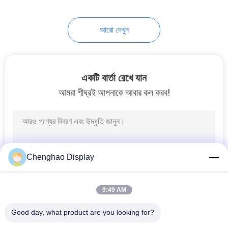
13
আরো দেখুন
উচ্চ উজ্জ্বলতা টিএফটি
ডিসপ্লে
একটি বার্তা রেখে যান
আমরা শীঘ্রই আপনাকে আবার কল করব!
8
গোল এলসিডি ডিসপ্লে
Chenghao Display
9:49 AM
Good day, what product are you looking for?