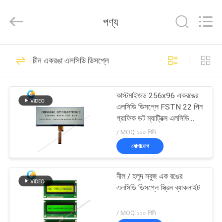
Shenzhen
ChengHao
Optoelectronic
পণ্য
Co.,
Ltd..
All
Rights
বাড়ি
Reserved.
190
চীন একরঙা এলসিডি ডিসপ্লে
ছোট এলসিডি টাচ স্ক্রিন
পণ্য
কাস্টমাইজড 256x96 একরঙের
এলসিডি ডিসপ্লে FSTN 22 পিন
আমাদের
গ্রাফিক ডট ম্যাট্রিক্স এলসিডি
মডিউল
সম্পর্কে
/ MOQ:১০০ পিসি
যোগাযোগ
237
কারখানা
নীল / হলুদ সবুজ এক রঙের
ভ্রমণ
টিএফটি এলসিডি ডিসপ্লে
এলসিডি ডিসপ্লে স্ক্রিন ব্যাকলাইট
মান
/ MOQ:১০০ পিসি