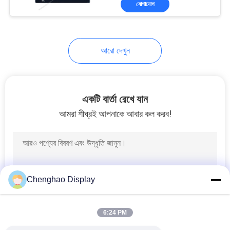
যোগাযোগ
17
এইচডি টিএফটি প্রদর্শন
আরো দেখুন
একটি বার্তা রেখে যান
আমরা শীঘ্রই আপনাকে আবার কল করব!
47
শিল্প এলসিডি ডিসপ্লে
Chenghao Display
6:24 PM
21