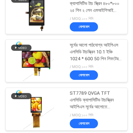
ক্যাপাসিটিভ টাচ স্ক্রিন ৪৮০*৮০০
২৫ পিন ২ লেন এমআইপিআই
22
ডিএসআই
/ MOQ:১০০ পিসি
যোগাযোগ
টিএফটি এলসিডি টাচ স্ক্রিন
সূর্যের আলো পাঠযোগ্য আইপিএস
এলসিডি টাচস্ক্রিন 10.1 ইঞ্চি
1024 * 600 50 পিন লিফটের
জন্য
/ MOQ:১০০ পিসি
যোগাযোগ
32
ST7789 QVGA TFT
TFT LCD মনিটর
এলসিডি ক্যাপাসিটিভ টাচস্ক্রিন
আইপিএস সূর্যের আলোতে
পাঠযোগ্য
/ MOQ:১০০ পিসি
যোগাযোগ