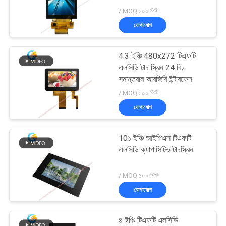
ডিসপ্লে মডিউল
/ MOQ:১০০ পিসি
PRIVACY
যোগাযোগ
133
POLICY
4.3 ইঞ্চি 480x272 টিএফটি
আইপিএস এলসিডি ডিসপ্লে
এলসিডি টাচ স্ক্রিন 24 বিট
সমান্তরাল আরজিবি ইন্টারফেস
/ MOQ:১০০ পিসি
যোগাযোগ
10১ ইঞ্চি আইপিএস টিএফটি
35
এলসিডি ক্যাপাসিটিভ টাচস্ক্রিন
প্রতিরোধী এলসিডি ডিসপ্লে
/ MOQ:১০০ পিসি
যোগাযোগ
৪ ইঞ্চি টিএফটি এলসিডি