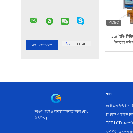
2.8 ইঞ্চি সির
ডিসপ্লে মড
Free call
18 বিট 808
ইন
এখন
ধরন
ছোট এলসিডি টাচ স্ক
শেঞ্জেন চেংহাও অপটোইলেকট্রনিকস কোং
টিএফটি এলসিডি ডি
লিমিটেড।
TFT LCD ক্যাপাসিট
এলসিডি ডিসপ্লে ম