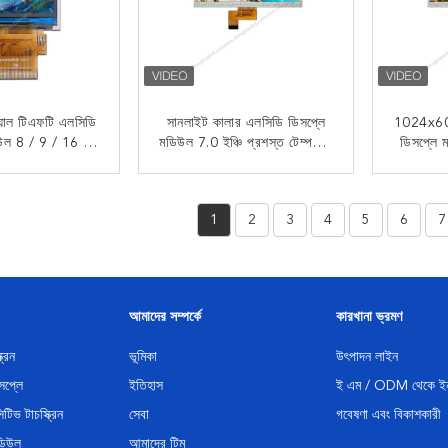
িয়াল টিএফটি এলসিডি
সানলাইট কালার এলসিডি ডিসপ্লে
1024x600 
িউল 8 / 9 / 16 /
মডিউল 7.0 ইঞ্চি প্রশস্ত টেম্পল 4
ডিসপ্লে ম
0 সিরিজ সিস্টেম
প্লেন এমআইপিআই ইন্টারফেস
প্রশস্
্টারফেস
 যোগাযোগ
এখন যোগাযোগ
1
2
3
4
5
6
7
আমাদের সম্পর্কে
কারখানা ভ্রমণ
্রিন
ভূমিকা
উৎপাদন লাইন
সপ্লে
ইতিহাস
ই এম / ODM থেকে ইন
িভ টাচস্ক্রিন
সেবা
গবেষণা এবং বিকাশকারী
ডিউল
আমাদের টিম