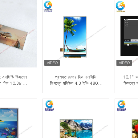
এলসিডি ডিসপ্লে
প্রশস্ত দেখার দিক এলসিডি
10.1" কাস
4 পিন 10.36'
ডিসপ্লে মডিউল 4.3 ইঞ্চি 480 *
ডিসপ্ল
েজোলিউশন সঙ্গে
800 রেজোলিউশন
উচ
8252A
 যোগাযোগ
এখন যোগাযোগ