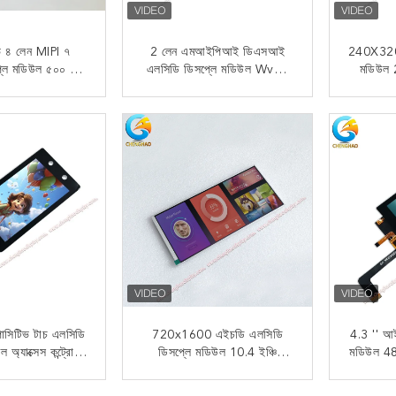
িভ ৪ লেন MIPI ৭
2 লেন এমআইপিআই ডিএসআই
240X320 
্লে মডিউল ৫০০ নিট
এলসিডি ডিসপ্লে মডিউল Wvga
মডিউল
িএফটি ডিসপ্লে
480 * 800 ডট ম্যাট্রিক্স 4 ইঞ্চি
ইন্টারফে
Tft
 যোগাযোগ
এখন যোগাযোগ
াপাসিটিভ টাচ এলসিডি
720x1600 এইচডি এলসিডি
4.3 '' আ
 অ্যাক্সেস কন্ট্রোল
ডিসপ্লে মডিউল 10.4 ইঞ্চি
মডিউল 4
 জন্য এমআইপিআই
এমআইপিআই ইন্টারফেসের সাথে
800 ক
রফেসের সাথে
এমআ
 যোগাযোগ
এখন যোগাযোগ