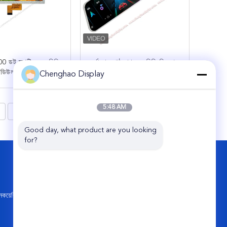
ডট ম্যাট্রিক্স এলসিডি
সূর্যালোক পাঠযোগ্য এলসিডি ডিসপ্লে
ডিউল উচ্চতা উজ্জ্বলতা
মডিউল ১১. ৯ ইঞ্চি ৪৪০x১৯২০
Chenghao Display
ত তাপমাত্রা প্রদর্শন
৪০ পিন এমআইপিআই ইন্টারফেস
এখন যোগাযোগ
এখন যোগাযোগ
5:48 AM
8
>
Good day, what product are you looking 
for?
আমাদের সাথে যোগাযোগ করুন
Shenzhen ChengHao Optoelectronic Co.,
Ltd.
কয়েরি
৭ম তলা, বিল্ডিং সি৫, হেংফেং ইন্ডাস্ট্রিয়াল সিটি, হ্যাংচেং
স্ট্রিট, বাও'আন জেলা, শেনঝেন