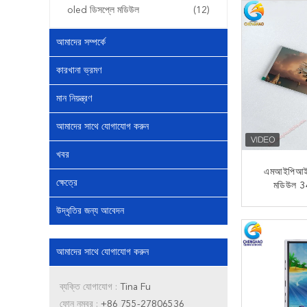
oled ডিসপ্লে মডিউল
(12)
আমাদের সম্পর্কে
কারখানা ভ্রমণ
মান নিয়ন্ত্রণ
আমাদের সাথে যোগাযোগ করুন
খবর
এমআইপিআই 
ক্ষেত্রে
মডিউল 3
720x1600 র
উদ্ধৃতির জন্য আবেদন
HX
এখন
আমাদের সাথে যোগাযোগ করুন
ব্যক্তি যোগাযোগ :
Tina Fu
ফোন নম্বর :
+86 755-27806536