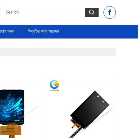
াযোগ করুন
উদ্ধৃতির জন্য আবেদন