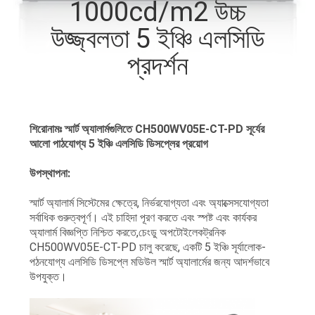
1000cd/m2 উচ্চ
নিয়ন্ত্রণ
উজ্জ্বলতা 5 ইঞ্চি এলসিডি
আমাদের
প্রদর্শন
সাথে
যোগাযোগ
শিরোনামঃ স্মার্ট অ্যালার্মগুলিতে CH500WV05E-CT-PD সূর্যের
করুন
আলো পাঠযোগ্য 5 ইঞ্চি এলসিডি ডিসপ্লের প্রয়োগ
উপস্থাপনা:
উদ্ধৃতির
জন্য
স্মার্ট অ্যালার্ম সিস্টেমের ক্ষেত্রে, নির্ভরযোগ্যতা এবং অ্যাক্সেসযোগ্যতা
সর্বাধিক গুরুত্বপূর্ণ। এই চাহিদা পূরণ করতে এবং স্পষ্ট এবং কার্যকর
আবেদন
অ্যালার্ম বিজ্ঞপ্তি নিশ্চিত করতে,চেংডু অপটোইলেকট্রনিক
CH500WV05E-CT-PD চালু করেছে, একটি 5 ইঞ্চি সূর্যালোক-
পঠনযোগ্য এলসিডি ডিসপ্লে মডিউল স্মার্ট অ্যালার্মের জন্য আদর্শভাবে
সাইট
উপযুক্ত।
ম্যাপ