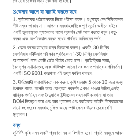
জোড়ের চক্রের জন্য রেট করা হয়েছে।
3কেনার আগে যা যাচাই করতে হবে
1. সূর্যালোকের পাঠযোগ্যতা নিজে পরীক্ষা করুন। শুধুমাত্র স্পেসিফিকেশন
শীট নম্বর তাকান না। আপনার সরবরাহকারীকে পূর্ণ সূর্যের অধীনে বাইরে
একটি তুলনামূলক প্যানেলের পাশে প্রদর্শন সেট আপ করতে বলুন।বায়ু-
বন্ধন এবং অপটিক্যাল-বন্ধন মধ্যে পার্থক্য অবিলম্বে স্পষ্ট.
2. কোল্ড রুমের তথ্যের জন্য জিজ্ঞাসা করুন। একটি -30 ডিগ্রি
সেলসিয়াস স্টার্টআপ পরীক্ষার প্রতিবেদন "-30 ডিগ্রি সেলসিয়াস
অপারেশন" বলে একটি ডেটা শীটের চেয়ে ভাল। প্রতিক্রিয়া সময়,
বৈসাদৃশ্য স্থানান্তর, এবং স্টার্টআপ আচরণ সব কম তাপমাত্রায় পরিবর্তন।
একটি ISO 9001 কারখানা এই তথ্য ফাইল থাকবে.
3. দীর্ঘমেয়াদী ধারাবাহিকতা লক করুন. কৃষি সরঞ্জাম 5 থেকে 10 বছর জন্য
উত্পাদন থাকে. আপনি আজ যোগ্যতা প্রদর্শন এখনও পাওয়া উচিত,একই
যান্ত্রিক পদচিহ্ন এবং বৈদ্যুতিক ইন্টারফেস সহএকটি কারখানা যা তার
BOM নিয়ন্ত্রণ করে এবং তার প্যানেল এবং ড্রাইভার আইসি বিক্রেতাদের
সাথে বহু বছরের সরবরাহ চুক্তি আছে স্পট কেনার উত্সের চেয়ে বেশি
মূল্যবান।
বন্ধ
সুনির্দিষ্ট কৃষি এমন একটি প্রবণতা নয় যা বিপরীত হবে। প্রতি মরসুমে আরও