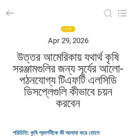
Shenzhen
ChengHao
Optoelectronic
Co.,
Ltd..
All
Rights
বাড়ি
NEWS
Reserved.
Apr 29, 2026
পণ্য
উত্তর আমেরিকায় যথার্থ কৃষি
সরঞ্জামগুলির জন্য সূর্যের আলো-
আমাদের
পঠনযোগ্য টিএফটি এলসিডি
সম্পর্কে
ডিসপ্লেগুলি কীভাবে চয়ন
করবেন
কারখানা
ভ্রমণ
মান
পরিচিতি: কৃষি প্রদর্শনীকে কী আলাদা করে তোলে