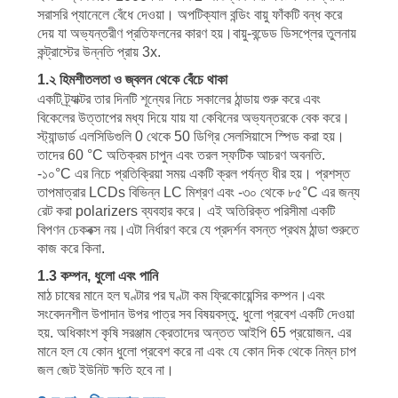
সরাসরি প্যানেলে বেঁধে দেওয়া। অপটিক্যাল বন্ডিং বায়ু ফাঁকটি বন্ধ করে
PRIVACY
দেয় যা অভ্যন্তরীণ প্রতিফলনের কারণ হয়।বায়ু-বন্ডেড ডিসপ্লের তুলনায়
কন্ট্রাস্টের উন্নতি প্রায় 3x.
POLICY
1.২ হিমশীতলতা ও জ্বলন থেকে বেঁচে থাকা
একটি ট্র্যাক্টর তার দিনটি শূন্যের নিচে সকালের ঠান্ডায় শুরু করে এবং
বিকেলের উত্তাপের মধ্য দিয়ে যায় যা কেবিনের অভ্যন্তরকে বেক করে।
স্ট্যান্ডার্ড এলসিডিগুলি 0 থেকে 50 ডিগ্রি সেলসিয়াসে স্পিড করা হয়।
তাদের 60 °C অতিক্রম চাপুন এবং তরল স্ফটিক আচরণ অবনতি.
-১০°C এর নিচে প্রতিক্রিয়া সময় একটি ক্রল পর্যন্ত ধীর হয়। প্রশস্ত
তাপমাত্রার LCDs বিভিন্ন LC মিশ্রণ এবং -৩০ থেকে ৮৫°C এর জন্য
রেট করা polarizers ব্যবহার করে। এই অতিরিক্ত পরিসীমা একটি
বিপণন চেকবক্স নয়।এটা নির্ধারণ করে যে প্রদর্শন বসন্ত প্রথম ঠান্ডা শুরুতে
কাজ করে কিনা.
1.3 কম্পন, ধুলো এবং পানি
মাঠ চাষের মানে হল ঘণ্টার পর ঘণ্টা কম ফ্রিকোয়েন্সির কম্পন।এবং
সংবেদনশীল উপাদান উপর পাত্র সব বিষয়বস্তু. ধুলো প্রবেশ একটি দেওয়া
হয়. অধিকাংশ কৃষি সরঞ্জাম ক্রেতাদের অন্তত আইপি 65 প্রয়োজন. এর
মানে হল যে কোন ধুলো প্রবেশ করে না এবং যে কোন দিক থেকে নিম্ন চাপ
জল জেট ইউনিট ক্ষতি হবে না।