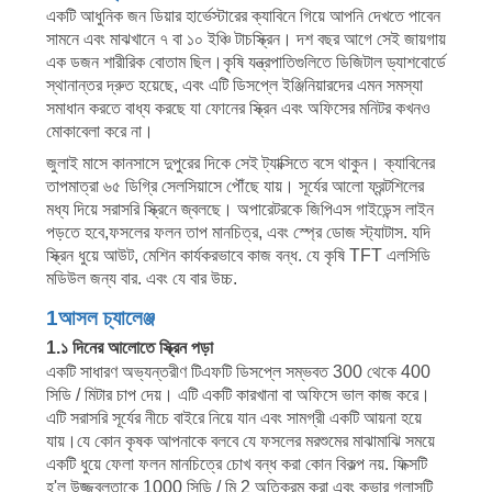
একটি আধুনিক জন ডিয়ার হার্ভেস্টারের ক্যাবিনে গিয়ে আপনি দেখতে পাবেন
নিয়ন্ত্রণ
সামনে এবং মাঝখানে ৭ বা ১০ ইঞ্চি টাচস্ক্রিন। দশ বছর আগে সেই জায়গায়
এক ডজন শারীরিক বোতাম ছিল।কৃষি যন্ত্রপাতিগুলিতে ডিজিটাল ড্যাশবোর্ডে
স্থানান্তর দ্রুত হয়েছে, এবং এটি ডিসপ্লে ইঞ্জিনিয়ারদের এমন সমস্যা
আমাদের
সমাধান করতে বাধ্য করছে যা ফোনের স্ক্রিন এবং অফিসের মনিটর কখনও
সাথে
মোকাবেলা করে না।
জুলাই মাসে কানসাসে দুপুরের দিকে সেই ট্যাক্সিতে বসে থাকুন। ক্যাবিনের
যোগাযোগ
তাপমাত্রা ৬৫ ডিগ্রি সেলসিয়াসে পৌঁছে যায়। সূর্যের আলো ফ্রন্টশিলের
করুন
মধ্য দিয়ে সরাসরি স্ক্রিনে জ্বলছে। অপারেটরকে জিপিএস গাইডেন্স লাইন
পড়তে হবে,ফসলের ফলন তাপ মানচিত্র, এবং স্প্রে ডোজ স্ট্যাটাস. যদি
স্ক্রিন ধুয়ে আউট, মেশিন কার্যকরভাবে কাজ বন্ধ. যে কৃষি TFT এলসিডি
উদ্ধৃতির
মডিউল জন্য বার. এবং যে বার উচ্চ.
জন্য
1আসল চ্যালেঞ্জ
1.১ দিনের আলোতে স্ক্রিন পড়া
আবেদন
একটি সাধারণ অভ্যন্তরীণ টিএফটি ডিসপ্লে সম্ভবত 300 থেকে 400
সিডি / মিটার চাপ দেয়। এটি একটি কারখানা বা অফিসে ভাল কাজ করে।
এটি সরাসরি সূর্যের নীচে বাইরে নিয়ে যান এবং সামগ্রী একটি আয়না হয়ে
সাইট
যায়।যে কোন কৃষক আপনাকে বলবে যে ফসলের মরশুমের মাঝামাঝি সময়ে
ম্যাপ
একটি ধুয়ে ফেলা ফলন মানচিত্রে চোখ বন্ধ করা কোন বিকল্প নয়. ফিক্সটি
হ'ল উজ্জ্বলতাকে 1000 সিডি / মি 2 অতিক্রম করা এবং কভার গ্লাসটি