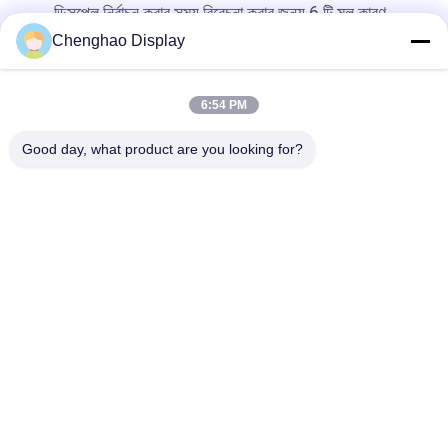
ডিসপ্লে নির্বাচন করার সময় বিবেচনা করার জন্য 6 টি মূল কারণ
Chenghao Display
শীর্ষ
6:54 PM
Good day, what product are you looking for?
সব
ছোট এলসিডি টাচ স্ক্রিন
টিএফটি এলসিডি ডিসপ্লে
TFT LCD ক্যাপাসিটিভ 
এলসিডি ডিসপ্লে মডিউল
টাচস্ক্রিন
আইপিএস এলসিডি ডিসপ্লে
প্রতিরোধী এলসিডি ডিসপ্লে
টিএফটি এলসিডি টাচ স্ক্রিন
TFT LCD মনিটর