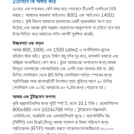
2চেংহাও কি অফার করে
চেংহাও এক দশকেরও বেশি সময় ধরে শেনঝেনে টিএফটি এলসিএম তৈরি
করছে। আমাদের কারখানা আইএসও 9001 এবং আইএসও 14001
চালায়। কৃষি বিভাগ আমাদের ব্যবসায়ের একটি ক্রমবর্ধমান অংশ হয়ে
উঠেছে,এবং আমরা কৃষি সরঞ্জাম ক্রেতাদের প্রকৃতপক্ষে যা চাইতে হবে তার
উপর ভিত্তি করে আমাদের লাইন আপটি সুরক্ষিত করেছি.
উজ্জ্বলতা এবং বন্ধন
আমরা 800, 1000, এবং 1500 cd/m2 এ অপটিক্যাল-বন্ডেড
মডিউল স্টক করি। বন্ডেড নির্মাণ বায়ু ফাঁক দূর করে, ঝলকানি কমানো এবং
যান্ত্রিক অনমনীয়তা যোগ করে। ঠান্ডা আবহাওয়া অপারেশন জন্য,আমরা
বিস্তৃত তাপমাত্রা পোলারাইজার এবং এলসি তরল ব্যবহার করি যা -30
ডিগ্রি সেলসিয়াস থেকে 85 ডিগ্রি সেলসিয়াস পর্যন্ত স্পেকের মধ্যে
প্রতিক্রিয়া সময় রাখেপ্রতিটি উৎপাদন ব্যাচ মুক্তির আগে ৬০ ডিগ্রি
সেলসিয়াস এবং ৯০% আর্দ্রতায় ৪৮ ঘণ্টার জন্য পোড়ানো হয়।
আকার এবং ইন্টারফেস অপশন
কৃষি যন্ত্রপাতিগুলির জন্য সুইট স্পট 5 থেকে 10.1 ইঞ্চি। রেজোলিউশন
800x480 থেকে 1024x768 পর্যন্ত। ইন্টারফেস বিকল্পগুলি
এলভিডিএস, আরজিবি এবং এমআইপিআই জুড়ে। ক্যাপাসিটিভ টাচ
(সিটিপি) এখন ডিফল্ট,কিন্তু আমরা গ্লাভস বা ভিজা পরিবেশে জন্য
প্রতিরোধক (RTP) সরবরাহ করতে পারেনসংযোগকারীগুলো ৩০,০০০