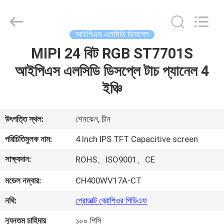
Shenzhen
ChengHao
Optoelectronic
Co.,
Ltd..
আইপিএস এলসিডি ডিসপ্লে
All
Rights
MIPI 24 বিট RGB ST7701S
বাড়ি
Reserved.
আইপিএস এলসিডি ডিসপ্লে টাচ প্যানেল 4
পণ্য
ইঞ্চি
আমাদের
উৎপত্তি স্থল:
শেনঝেন, চীন
সম্পর্কে
পরিচিতিমুলক নাম:
4 Inch IPS TFT Capacitive screen
সাক্ষ্যদান:
ROHS、ISO9001、CE
কারখানা
মডেল নম্বার:
CH400WV17A-CT
ভ্রমণ
নথি:
প্রোডাক্ট ব্রোশিওর পিডিএফ
মান
ন্যূনতম চাহিদার
১০০ পিসি