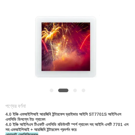
PRIVACY
POLICY
পণ্যের বর্ণনা
4.0 ইঞ্চি এমআইপিআই আরজিবি ইন্টারফেস ড্রাইভার আইসি ST7701S আইপিএস
এলসিডি ডিসপ্লে টাচ প্যানেল
4.0 ইঞ্চি আইপিএস টিএফটি এলসিডি মডিউলটি স্পর্শ প্যানেল সহ আইসি এসটি 7701 এস
সহ এমআইপিআই + আরজিবি ইন্টারফেস প্রদর্শন করে
প্রোডাক্ট স্পেসিফিকেশনঃ