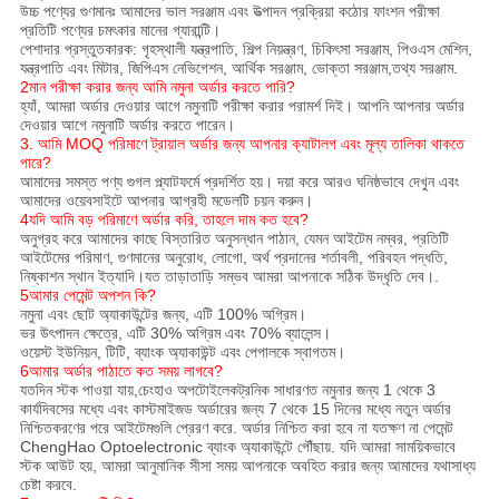
উচ্চ পণ্যের গুণমানঃ আমাদের ভাল সরঞ্জাম এবং উত্পাদন প্রক্রিয়া কঠোর ফাংশন পরীক্ষা
প্রতিটি পণ্যের চমৎকার মানের গ্যারান্টি।
পেশাদার প্রস্তুতকারক: গৃহস্থালী যন্ত্রপাতি, শিল্প নিয়ন্ত্রণ, চিকিৎসা সরঞ্জাম, পিওএস মেশিন,
যন্ত্রপাতি এবং মিটার, জিপিএস নেভিগেশন, আর্থিক সরঞ্জাম, ভোক্তা সরঞ্জাম,তথ্য সরঞ্জাম.
2মান পরীক্ষা করার জন্য আমি নমুনা অর্ডার করতে পারি?
হ্যাঁ, আমরা অর্ডার দেওয়ার আগে নমুনাটি পরীক্ষা করার পরামর্শ দিই। আপনি আপনার অর্ডার
দেওয়ার আগে নমুনাটি অর্ডার করতে পারেন।
3. আমি MOQ পরিমাণে ট্রায়াল অর্ডার জন্য আপনার ক্যাটালগ এবং মূল্য তালিকা থাকতে
পারে?
আমাদের সমস্ত পণ্য গুগল প্ল্যাটফর্মে প্রদর্শিত হয়। দয়া করে আরও ঘনিষ্ঠভাবে দেখুন এবং
আমাদের ওয়েবসাইটে আপনার আগ্রহী মডেলটি চয়ন করুন।
4যদি আমি বড় পরিমাণে অর্ডার করি, তাহলে দাম কত হবে?
অনুগ্রহ করে আমাদের কাছে বিস্তারিত অনুসন্ধান পাঠান, যেমন আইটেম নম্বর, প্রতিটি
আইটেমের পরিমাণ, গুণমানের অনুরোধ, লোগো, অর্থ প্রদানের শর্তাবলী, পরিবহন পদ্ধতি,
নিষ্কাশন স্থান ইত্যাদি।যত তাড়াতাড়ি সম্ভব আমরা আপনাকে সঠিক উদ্ধৃতি দেব।.
5আমার পেমেন্ট অপশন কি?
নমুনা এবং ছোট অ্যাকাউন্টের জন্য, এটি 100% অগ্রিম।
ভর উৎপাদন ক্ষেত্রে, এটি 30% অগ্রিম এবং 70% ব্যালেন্স।
ওয়েস্ট ইউনিয়ন, টিটি, ব্যাংক অ্যাকাউন্ট এবং পেপালকে স্বাগতম।
6আমার অর্ডার পাঠাতে কত সময় লাগবে?
যতদিন স্টক পাওয়া যায়,চেংহাও অপটোইলেকট্রনিক সাধারণত নমুনার জন্য 1 থেকে 3
কার্যদিবসের মধ্যে এবং কাস্টমাইজড অর্ডারের জন্য 7 থেকে 15 দিনের মধ্যে নতুন অর্ডার
নিশ্চিতকরণের পরে আইটেমগুলি প্রেরণ করে. অর্ডার নিশ্চিত করা হবে না যতক্ষণ না পেমেন্ট
ChengHao Optoelectronic ব্যাংক অ্যাকাউন্টে পৌঁছায়. যদি আমরা সাময়িকভাবে
স্টক আউট হয়, আমরা আনুমানিক সীসা সময় আপনাকে অবহিত করার জন্য আমাদের যথাসাধ্য
চেষ্টা করবে.