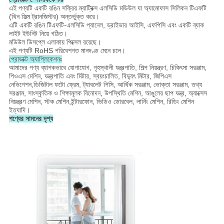
এই পণ্যটি একটি রঙিন সক্রিয় ম্যাট্রিক্স এলসিডি মডিউল যা অ্যামোফাস সিলিকন টিএফটি
(থিন ফিল্ম ট্রানজিস্টর) অন্তর্ভুক্ত করে।
এটি একটি রঙিন টিএফটি-এলসিডি প্যানেল, ড্রাইভার আইসি, এফপিসি এবং একটি ব্যাক
লাইট ইউনিট নিয়ে গঠিত।
মডিউল ডিসপ্লে এলাকায় পিক্সেল রয়েছে।
এই পণ্যটি RoHS পরিবেশগত মানদণ্ড মেনে চলে।
প্রোডাক্ট অ্যাপ্লিকেশনঃ
আমাদের পণ্য ব্যাপকভাবে যোগাযোগ, গৃহস্থালী যন্ত্রপাতি, শিল্প নিয়ন্ত্রণ, চিকিৎসা সরঞ্জাম,
পিওএস মেশিন, যন্ত্রপাতি এবং মিটার, স্বয়ংচালিত, বিদ্যুৎ মিটার, জিপিএস
নেভিগেশন,ডিজিটাল ফটো ফ্রেম, ট্যাবলেট পিসি, আর্থিক সরঞ্জাম, ভোক্তা সরঞ্জাম, তথ্য
সরঞ্জাম, সাংস্কৃতিক ও শিক্ষামূলক বিনোদন, উপস্থিতি মেশিন, আঙুলের ছাপ যন্ত্র, অ্যাক্সেস
নিয়ন্ত্রণ মেশিন, স্টক মেশিন,ইন্টারফোন, ভিডিও ডোরবেল, লার্নিং মেশিন, রিডিং মেশিন
ইত্যাদি।
পণ্যের সামনের দৃশ্য