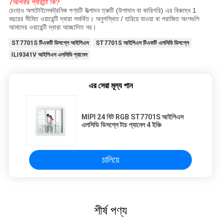
7আপনার গ্যারান্টি কি?
চেংহাও অপটোইলেকট্রনিক পণ্যটি উত্পাদন ত্রুটি (উপাদান বা কারিগরি) এর বিরুদ্ধে 1
বছরের সীমিত ওয়ারেন্টি দ্বারা সমর্থিত। অনুপস্থিত / হারিয়ে যাওয়া বা পরাজিত অংশগুলি
আমাদের ওয়ারেন্টি দ্বারা আচ্ছাদিত নয়।
ST7701S টিএফটি ডিসপ্লে আইপিএস
ST7701S আইপিএস টিএফটি এলসিডি ডিসপ্লে
ILI9341V আইপিএস এলসিডি প্যানেল
এর সেরা মূল্য পান
MIPI 24 বিট RGB ST7701S আইপিএস
এলসিডি ডিসপ্লে টাচ প্যানেল 4 ইঞ্চি
চালিয়ে
শীর্ষ পণ্য