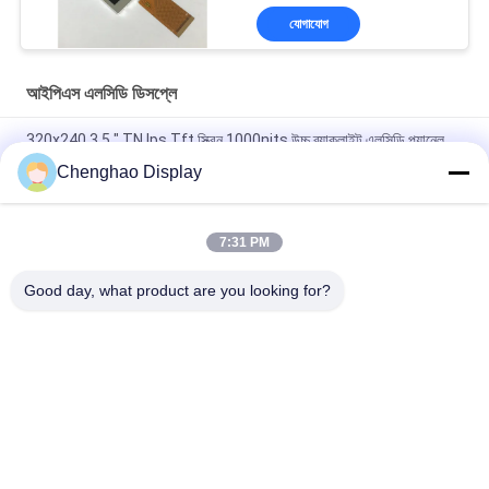
যোগাযোগ
আইপিএস এলসিডি ডিসপ্লে
320x240 3.5 " TN Ips Tft স্ক্রিন 1000nits উচ্চ ব্যাকলাইট এলসিডি প্যানেল
Chenghao Display
৩ লাইন এসপিআই ১৮ বিট আরজিবি টিএফটি এলসিডি স্ক্রিন ৪ পিসি সাদা এলইডি ব্যাকলাইট
সহ
7:31 PM
4 লেনের এমআইপিআই টিএফটি আইপিএস এলসিডি স্ক্রিন 40 পিন 7 ইঞ্চি 1024 * 600
ফ্রি ভিউ অঙ্গ
Good day, what product are you looking for?
সব
ছোট এলসিডি টাচ স্ক্রিন
টিএফটি এলসিডি ডিসপ্লে
TFT LCD ক্যাপাসিটিভ 
এলসিডি ডিসপ্লে মডিউল
টাচস্ক্রিন