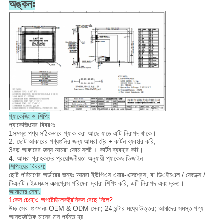
অঙ্কনঃ
প্যাকেজিং ও শিপিং
প্যাকেজিংয়ের বিবরণঃ
1সমস্ত পণ্য সঠিকভাবে প্যাক করা আছে যাতে এটি নিরাপদ থাকে।
2. ছোট আকারের পণ্যগুলির জন্য আমরা ট্রে + কার্টন ব্যবহার করি,
3বড় আকারের জন্য আমরা ফোম স্লট + কার্টন ব্যবহার করি।
4. আমরা গ্রাহকদের প্রয়োজনীয়তা অনুযায়ী প্যাকেজ ডিজাইন
শিপিংয়ের বিবরণ:
ছোট পরিমাণের অর্ডারের জন্যঃ আমরা ইউপিএস এয়ার-এক্সপ্রেস, বা ডিএইচএল / ফেডেক্স /
টিএনটি / ইএমএস এক্সপ্রেস পরিষেবা দ্বারা শিপিং করি, এটি নিরাপদ এবং দ্রুত।
আমাদের সেবা:
1কেন চেংহাও অপটোইলেকট্রনিকস বেছে নিলে?
উচ্চ সেবা গুণমানঃ OEM & ODM সেবা; 24 ঘন্টার মধ্যে উত্তর; আমাদের সমস্ত পণ্য
আন্তর্জাতিক মানের মান পর্যন্ত হয়