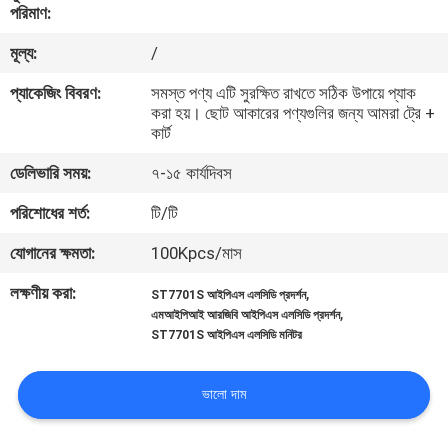
পরিমাণ:
নিয়ন্ত্রণ
মূল্য:
/
আমাদের
প্যাকেজিং বিবরণ:
সমস্ত পণ্য এটি সুরক্ষিত রাখতে সঠিক উপায়ে প্যাক
করা হয়। ছোট আকারের পণ্যগুলির জন্য আমরা ট্রে +
সাথে
কার্ট
যোগাযোগ
ডেলিভারি সময়:
৭-১৫ কার্যদিবস
করুন
পরিশোধের শর্ত:
টি/টি
উদ্ধৃতির
যোগানের ক্ষমতা:
100Kpcs/মাস
জন্য
লক্ষণীয় করা:
,
ST7701S আইপিএস এলসিডি প্রদর্শন
,
এমআইপিআই আরজিবি আইপিএস এলসিডি প্রদর্শন
আবেদন
ST7701S আইপিএস এলসিডি মনিটর
সাইট
ভালো দাম
ম্যাপ