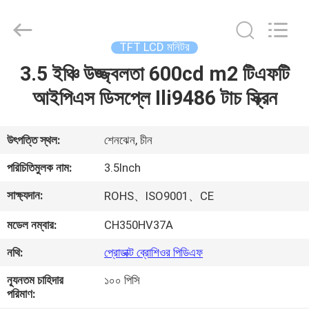
Shenzhen
ChengHao
Optoelectronic
Co.,
Ltd..
TFT LCD মনিটর
All
Rights
3.5 ইঞ্চি উজ্জ্বলতা 600cd m2 টিএফটি
বাড়ি
Reserved.
আইপিএস ডিসপ্লে Ili9486 টাচ স্ক্রিন
পণ্য
উৎপত্তি স্থল:
শেনঝেন, চীন
আমাদের
পরিচিতিমুলক নাম:
3.5Inch
সম্পর্কে
সাক্ষ্যদান:
ROHS、ISO9001、CE
মডেল নম্বার:
CH350HV37A
কারখানা
ভ্রমণ
নথি:
প্রোডাক্ট ব্রোশিওর পিডিএফ
ন্যূনতম চাহিদার
১০০ পিসি
পরিমাণ:
মান