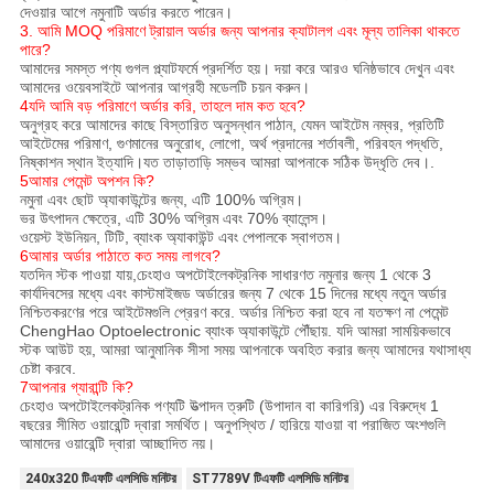
দেওয়ার আগে নমুনাটি অর্ডার করতে পারেন।
3. আমি MOQ পরিমাণে ট্রায়াল অর্ডার জন্য আপনার ক্যাটালগ এবং মূল্য তালিকা থাকতে
পারে?
আমাদের সমস্ত পণ্য গুগল প্ল্যাটফর্মে প্রদর্শিত হয়। দয়া করে আরও ঘনিষ্ঠভাবে দেখুন এবং
আমাদের ওয়েবসাইটে আপনার আগ্রহী মডেলটি চয়ন করুন।
4যদি আমি বড় পরিমাণে অর্ডার করি, তাহলে দাম কত হবে?
অনুগ্রহ করে আমাদের কাছে বিস্তারিত অনুসন্ধান পাঠান, যেমন আইটেম নম্বর, প্রতিটি
আইটেমের পরিমাণ, গুণমানের অনুরোধ, লোগো, অর্থ প্রদানের শর্তাবলী, পরিবহন পদ্ধতি,
নিষ্কাশন স্থান ইত্যাদি।যত তাড়াতাড়ি সম্ভব আমরা আপনাকে সঠিক উদ্ধৃতি দেব।.
5আমার পেমেন্ট অপশন কি?
নমুনা এবং ছোট অ্যাকাউন্টের জন্য, এটি 100% অগ্রিম।
ভর উৎপাদন ক্ষেত্রে, এটি 30% অগ্রিম এবং 70% ব্যালেন্স।
ওয়েস্ট ইউনিয়ন, টিটি, ব্যাংক অ্যাকাউন্ট এবং পেপালকে স্বাগতম।
6আমার অর্ডার পাঠাতে কত সময় লাগবে?
যতদিন স্টক পাওয়া যায়,চেংহাও অপটোইলেকট্রনিক সাধারণত নমুনার জন্য 1 থেকে 3
কার্যদিবসের মধ্যে এবং কাস্টমাইজড অর্ডারের জন্য 7 থেকে 15 দিনের মধ্যে নতুন অর্ডার
নিশ্চিতকরণের পরে আইটেমগুলি প্রেরণ করে. অর্ডার নিশ্চিত করা হবে না যতক্ষণ না পেমেন্ট
ChengHao Optoelectronic ব্যাংক অ্যাকাউন্টে পৌঁছায়. যদি আমরা সাময়িকভাবে
স্টক আউট হয়, আমরা আনুমানিক সীসা সময় আপনাকে অবহিত করার জন্য আমাদের যথাসাধ্য
চেষ্টা করবে.
7আপনার গ্যারান্টি কি?
চেংহাও অপটোইলেকট্রনিক পণ্যটি উত্পাদন ত্রুটি (উপাদান বা কারিগরি) এর বিরুদ্ধে 1
বছরের সীমিত ওয়ারেন্টি দ্বারা সমর্থিত। অনুপস্থিত / হারিয়ে যাওয়া বা পরাজিত অংশগুলি
আমাদের ওয়ারেন্টি দ্বারা আচ্ছাদিত নয়।
240x320 টিএফটি এলসিডি মনিটর
ST7789V টিএফটি এলসিডি মনিটর