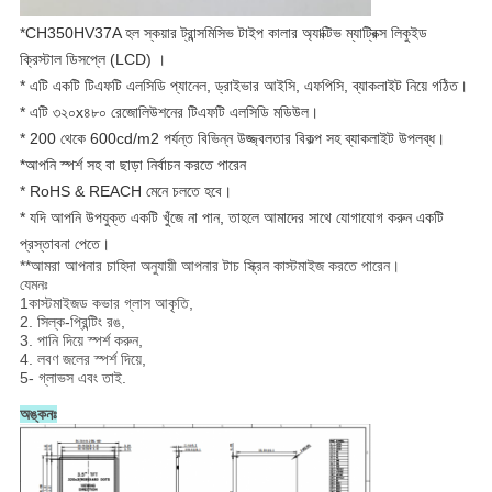
*CH350HV37A হল স্কয়ার ট্রান্সমিসিভ টাইপ কালার অ্যাক্টিভ ম্যাট্রিক্স লিকুইড
ক্রিস্টাল ডিসপ্লে (LCD) ।
* এটি একটি টিএফটি এলসিডি প্যানেল, ড্রাইভার আইসি, এফপিসি, ব্যাকলাইট নিয়ে গঠিত।
* এটি ৩২০x৪৮০ রেজোলিউশনের টিএফটি এলসিডি মডিউল।
* 200 থেকে 600cd/m2 পর্যন্ত বিভিন্ন উজ্জ্বলতার বিকল্প সহ ব্যাকলাইট উপলব্ধ।
*
আপনি স্পর্শ সহ বা ছাড়া নির্বাচন করতে পারেন
* RoHS & REACH মেনে চলতে হবে।
* যদি আপনি উপযুক্ত একটি খুঁজে না পান, তাহলে আমাদের সাথে যোগাযোগ করুন একটি
প্রস্তাবনা পেতে।
**আমরা আপনার চাহিদা অনুযায়ী আপনার টাচ স্ক্রিন কাস্টমাইজ করতে পারেন।
যেমনঃ
1কাস্টমাইজড কভার গ্লাস আকৃতি,
2. সিল্ক-প্রিন্টিং রঙ,
3. পানি দিয়ে স্পর্শ করুন,
4. লবণ জলের স্পর্শ দিয়ে,
5- গ্লাভস এবং তাই.
অঙ্কনঃ