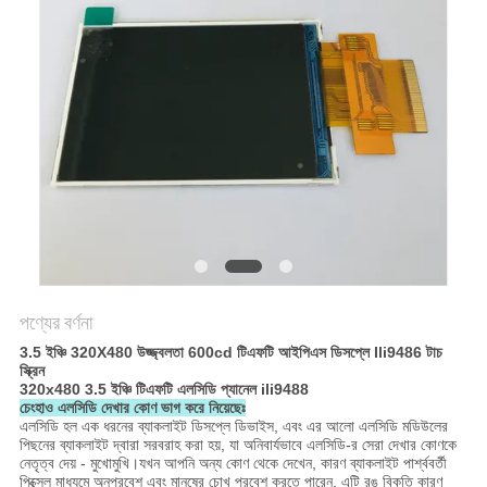
PRIVACY
POLICY
পণ্যের বর্ণনা
3.5 ইঞ্চি 320X480 উজ্জ্বলতা 600cd টিএফটি আইপিএস ডিসপ্লে Ili9486 টাচ
স্ক্রিন
320x480 3.5 ইঞ্চি টিএফটি এলসিডি প্যানেল ili9488
চেংহাও এলসিডি দেখার কোণ ভাগ করে নিয়েছেঃ
এলসিডি হল এক ধরনের ব্যাকলাইট ডিসপ্লে ডিভাইস, এবং এর আলো এলসিডি মডিউলের
পিছনের ব্যাকলাইট দ্বারা সরবরাহ করা হয়, যা অনিবার্যভাবে এলসিডি-র সেরা দেখার কোণকে
নেতৃত্ব দেয় - মুখোমুখি।যখন আপনি অন্য কোণ থেকে দেখেন, কারণ ব্যাকলাইট পার্শ্ববর্তী
পিক্সেল মাধ্যমে অনুপ্রবেশ এবং মানুষের চোখ প্রবেশ করতে পারেন, এটি রঙ বিকৃতি কারণ