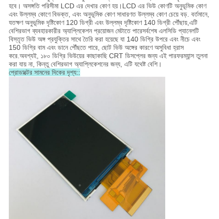
হবে। অসঙ্গতি পরিসীমা LCD এর দেখার কোণ হয়।LCD এর ভিউ কোণটি অনুভূমিক কোণ
এবং উল্লম্ব কোণে বিভক্ত, এবং অনুভূমিক কোণ সাধারণত উল্লম্ব কোণ চেয়ে বড়. বর্তমানে,
যতক্ষণ অনুভূমিক দৃষ্টিকোণ 120 ডিগ্রী এবং উল্লম্ব দৃষ্টিকোণ 140 ডিগ্রী পৌঁছায়,এটি
বেশিরভাগ ব্যবহারকারীর অ্যাপ্লিকেশন প্রয়োজন মেটাতে পারেসর্বশেষ এলসিডি প্যানেলটি
বিস্তৃত ভিউ অঙ্গ প্রযুক্তির সাথে তৈরি করা হয়েছে যা 140 ডিগ্রি উপরে এবং নীচে এবং
150 ডিগ্রি বাম এবং ডানে পৌঁছতে পারে, ছোট ভিউ অঙ্গের কারণে অসুবিধা হ্রাস
করে.অবশ্যই, ১৮০ ডিগ্রি ভিউয়ের কাছাকাছি CRT ডিসপ্লের জন্য এই পারফরম্যান্স তুলনা
করা যায় না, কিন্তু বেশিরভাগ অ্যাপ্লিকেশনের জন্য, এটি যথেষ্ট বেশি।
প্রোডাক্টের সামনের দিকের দৃশ্য::