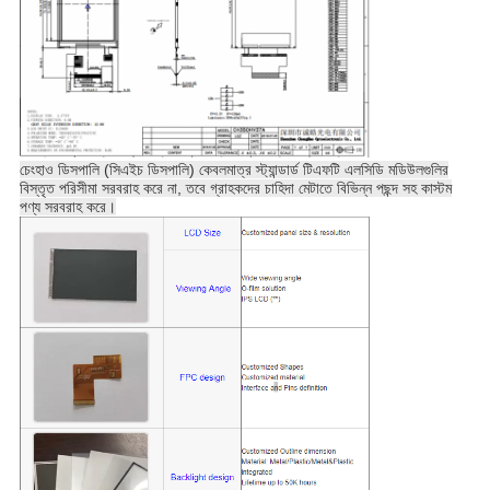
চেংহাও ডিসপালি (সিএইচ ডিসপালি) কেবলমাত্র স্ট্যান্ডার্ড টিএফটি এলসিডি মডিউলগুলির
বিস্তৃত পরিসীমা সরবরাহ করে না, তবে গ্রাহকদের চাহিদা মেটাতে বিভিন্ন পছন্দ সহ কাস্টম
পণ্য সরবরাহ করে।