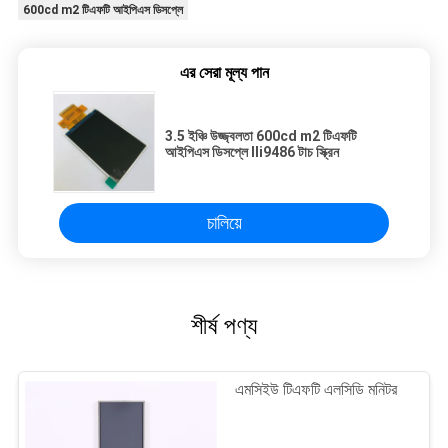
600cd m2 টিএফটি আইপিএস ডিসপ্লে
এর সেরা মূল্য পান
3.5 ইঞ্চি উজ্জ্বলতা 600cd m2 টিএফটি
আইপিএস ডিসপ্লে Ili9486 টাচ স্ক্রিন
চালিয়ে
শীর্ষ পণ্য
এমসিইউ টিএফটি এলসিডি মনিটর