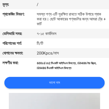
নিয়ন্ত্রণ
মূল্য:
/
প্যাকেজিং বিবরণ:
সমস্ত পণ্য এটি সুরক্ষিত রাখতে সঠিক উপায়ে প্যাক
করা হয়। ছোট আকারের পণ্যগুলির জন্য আমরা ট্রে +
আমাদের
কার্ট
সাথে
ডেলিভারি সময়:
৭-১৫ কার্যদিবস
যোগাযোগ
পরিশোধের শর্ত:
টি/টি
করুন
যোগানের ক্ষমতা:
200Kpcs/মাস
উদ্ধৃতির
লক্ষণীয় করা:
,
,
600cd m2 টিএফটি আইপিএস ডিসপ্লে
Ili9486 টাচ স্ক্রিন
Ili9486 টিএফটি আইপিএস ডিসপ্লে
জন্য
আবেদন
ভালো দাম
সাইট
ম্যাপ