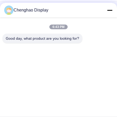
আইপিএস ট্রান্সমিসিভ ৩৫০নিট আরজিবি টিএফটি এলসিডি মনিটর ১২০০x১৯২০ সূর্যের
Chenghao Display
আলোতে পাঠযোগ্য
2.4" RTP 230nits Tft Lcd Display 240*320 Resistive Touch সহ
6:43 PM
240X320 এসপিআই আরজিবি ইন্টারফেস 2.8 ইঞ্চি রঙিন টিএফটি এলসিডি স্ক্রিন স্পর্শহীন
Good day, what product are you looking for?
সব
ছোট এলসিডি টাচ স্ক্রিন
টিএফটি এলসিডি ডিসপ্লে
TFT LCD ক্যাপাসিটিভ 
এলসিডি ডিসপ্লে মডিউল
টাচস্ক্রিন
আইপিএস এলসিডি ডিসপ্লে
প্রতিরোধী এলসিডি ডিসপ্লে
টিএফটি এলসিডি টাচ স্ক্রিন
TFT LCD মনিটর