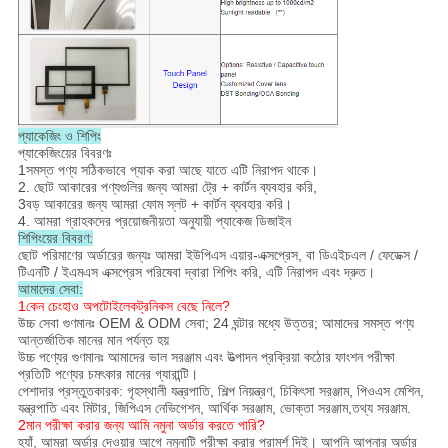
প্যাকেজিং ও শিপিং
প্যাকেজিংয়ের বিবরণঃ
1সমস্ত পণ্য সঠিকভাবে প্যাক করা আছে যাতে এটি নিরাপদ থাকে।
2. ছোট আকারের পণ্যগুলির জন্য আমরা ট্রে + কার্টন ব্যবহার করি,
3বড় আকারের জন্য আমরা ফোম স্লট + কার্টন ব্যবহার করি।
4. আমরা গ্রাহকদের প্রয়োজনীয়তা অনুযায়ী প্যাকেজ ডিজাইন
শিপিংয়ের বিবরণ:
ছোট পরিমাণের অর্ডারের জন্যঃ আমরা ইউপিএস এয়ার-এক্সপ্রেস, বা ডিএইচএল / ফেডেক্স /
টিএনটি / ইএমএস এক্সপ্রেস পরিষেবা দ্বারা শিপিং করি, এটি নিরাপদ এবং দ্রুত।
আমাদের সেবা:
1কেন চেংহাও অপটোইলেকট্রনিকস বেছে নিলে?
উচ্চ সেবা গুণমানঃ OEM & ODM সেবা; 24 ঘন্টার মধ্যে উত্তর; আমাদের সমস্ত পণ্য
আন্তর্জাতিক মানের মান পর্যন্ত হয়
উচ্চ পণ্যের গুণমানঃ আমাদের ভাল সরঞ্জাম এবং উত্পাদন প্রক্রিয়া কঠোর ফাংশন পরীক্ষা
প্রতিটি পণ্যের চমৎকার মানের গ্যারান্টি।
পেশাদার প্রস্তুতকারক: গৃহস্থালী যন্ত্রপাতি, শিল্প নিয়ন্ত্রণ, চিকিৎসা সরঞ্জাম, পিওএস মেশিন,
যন্ত্রপাতি এবং মিটার, জিপিএস নেভিগেশন, আর্থিক সরঞ্জাম, ভোক্তা সরঞ্জাম,তথ্য সরঞ্জাম.
2মান পরীক্ষা করার জন্য আমি নমুনা অর্ডার করতে পারি?
হ্যাঁ, আমরা অর্ডার দেওয়ার আগে নমুনাটি পরীক্ষা করার পরামর্শ দিই। আপনি আপনার অর্ডার