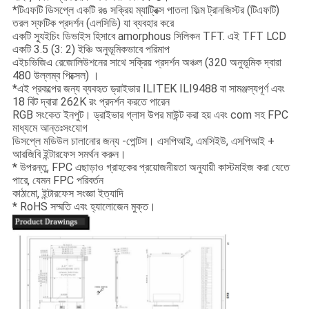
*টিএফটি ডিসপ্লে একটি রঙ সক্রিয় ম্যাট্রিক্স পাতলা ফিল্ম ট্রানজিস্টর (টিএফটি)
তরল স্ফটিক প্রদর্শন (এলসিডি) যা ব্যবহার করে
একটি স্যুইচিং ডিভাইস হিসাবে amorphous সিলিকন TFT. এই TFT LCD
একটি 3.5 (3: 2) ইঞ্চি অনুভূমিকভাবে পরিমাপ
এইচভিজিএ রেজোলিউশনের সাথে সক্রিয় প্রদর্শন অঞ্চল (320 অনুভূমিক দ্বারা
480 উল্লম্ব পিক্সেল) ।
*এই প্রকল্পের জন্য ব্যবহৃত ড্রাইভার ILITEK ILI9488 বা সামঞ্জস্যপূর্ণ এবং
18 বিট দ্বারা 262K রং প্রদর্শন করতে পারেন
RGB সংকেত ইনপুট। ড্রাইভার গ্লাস উপর মাউন্ট করা হয় এবং com সহ FPC
মাধ্যমে আন্তঃসংযোগ
ডিসপ্লে মডিউল চালানোর জন্য -পোন্টস। এসপিআই, এমসিইউ, এসপিআই +
আরজিবি ইন্টারফেস সমর্থন করুন।
* উপরন্তু, FPC এছাড়াও গ্রাহকের প্রয়োজনীয়তা অনুযায়ী কাস্টমাইজ করা যেতে
পারে, যেমন FPC পরিবর্তন
কাঠামো, ইন্টারফেস সংজ্ঞা ইত্যাদি
* RoHS সম্মতি এবং হ্যালোজেন মুক্ত।