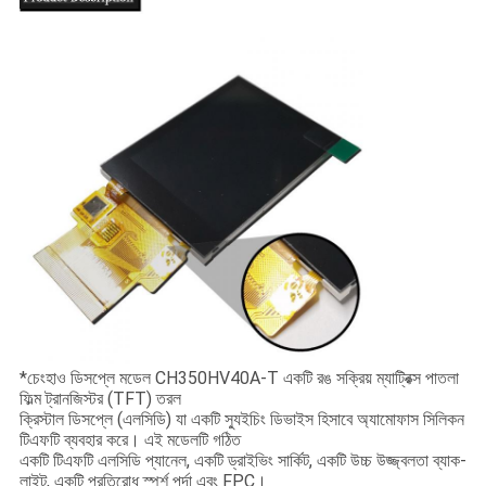
*চেংহাও ডিসপ্লে মডেল CH350HV40A-T একটি রঙ সক্রিয় ম্যাট্রিক্স পাতলা
ফিল্ম ট্রানজিস্টর (TFT) তরল
ক্রিস্টাল ডিসপ্লে (এলসিডি) যা একটি স্যুইচিং ডিভাইস হিসাবে অ্যামোফাস সিলিকন
টিএফটি ব্যবহার করে। এই মডেলটি গঠিত
একটি টিএফটি এলসিডি প্যানেল, একটি ড্রাইভিং সার্কিট, একটি উচ্চ উজ্জ্বলতা ব্যাক-
লাইট, একটি প্রতিরোধ স্পর্শ পর্দা এবং FPC।