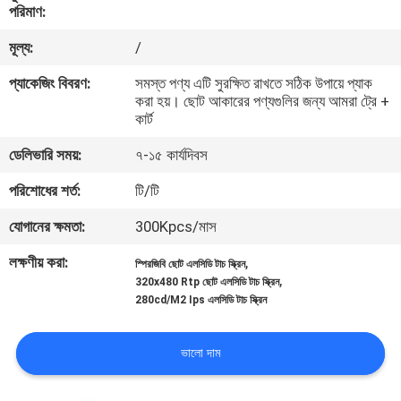
পরিমাণ:
নিয়ন্ত্রণ
মূল্য:
/
আমাদের
প্যাকেজিং বিবরণ:
সমস্ত পণ্য এটি সুরক্ষিত রাখতে সঠিক উপায়ে প্যাক
করা হয়। ছোট আকারের পণ্যগুলির জন্য আমরা ট্রে +
সাথে
কার্ট
যোগাযোগ
ডেলিভারি সময়:
৭-১৫ কার্যদিবস
করুন
পরিশোধের শর্ত:
টি/টি
উদ্ধৃতির
যোগানের ক্ষমতা:
300Kpcs/মাস
জন্য
লক্ষণীয় করা:
,
স্পিরজিবি ছোট এলসিডি টাচ স্ক্রিন
,
320x480 Rtp ছোট এলসিডি টাচ স্ক্রিন
আবেদন
280cd/M2 Ips এলসিডি টাচ স্ক্রিন
সাইট
ভালো দাম
ম্যাপ