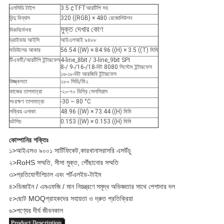
এলসিডি টাইপ
3.5 ¢TFTআরটিপি সহ
বিন্দু বিন্যাস
320 ((RGB) × 480 রেজোলিউশন
মুক্ত দেখার কোণ
দিকনির্দেশনা
ড্রাইভার আইসি
আইএলআই ৯৪৮৮
মডিউলের আকার
56.54 ((W) × 84.96 ((H) × 3.5 ((T) মিমি
টিএফটি/আরটিপি ইন্টারফেস
4-line_8bit / 3-line_9bit SPI
8-/ 9-/16-/18-বিট 8080 সিস্টেম ইন্টারফেস
১৬-১৮-বিট আরজিবি ইন্টারফেস
উজ্জ্বলতা
২৮০ সিডি/মি২
কাজের তাপমাত্রা
-২০-৭০ ডিগ্রি সেলসিয়াস
সংরক্ষণ তাপমাত্রা
-30 ~ 80 °C
সক্রিয় এলাকা
48.96 ((W) × 73.44 ((H) মিমি
ডটপিচ
0.153 ((W) × 0.153 ((H) মিমি
কোম্পানির শক্তিঃ
১>
আইএসও ৯০০১ সার্টিফিকেট
,
কারখানা
সরাসরি
এস
উঁচু
২>
RoHS সম্মতি, সীসা মুক্ত, পৌঁছানোর সম্মতি
৩>
প্রতিযোগী
পি
চাল এবং শর্ট
এল
ইড-টাইম
৪>
ডিজাইন / এমএফজি / মান নিয়ন্ত্রণে সমৃদ্ধ অভিজ্ঞতার সাথে পেশাদার দল
৫>
ছোট MOQ
গ্রাহকদের সহায়তা ও দ্রুত প্রতিক্রিয়া
৬>
পণ্যের দীর্ঘ জীবনকাল