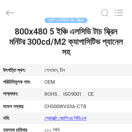
Shenzhen
ChengHao
Optoelectronic
Co.,
Ltd..
ছোট এলসিডি টাচ স্ক্রিন
All
Rights
800x480 5 ইঞ্চি এলসিডি টাচ স্ক্রিন
বাড়ি
Reserved.
মনিটর 300cd/M2 ক্যাপাসিটিভ প্যানেল
পণ্য
সহ
আমাদের
উৎপত্তি স্থল:
শেনজেন, চীন
সম্পর্কে
পরিচিতিমুলক নাম:
OEM
সাক্ষ্যদান:
ROHS 、ISO9001 、CE
কারখানা
মডেল নম্বার:
CH500WV03A-CTB
ভ্রমণ
নথি:
প্রোডাক্ট ব্রোশিওর পিডিএফ
মান
ন্যূনতম চাহিদার
১০০ পিসি