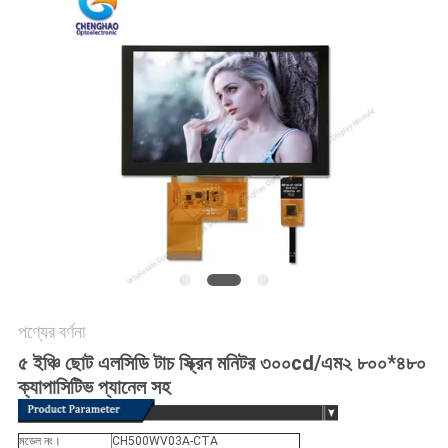
PRIVACY
POLICY
পণ্যের বর্ণনা
৫ ইঞ্চি ছোট এলসিডি টাচ স্ক্রিন মনিটর ৩০০cd/এম২ ৮০০*৪৮০
ক্যাপাসিটিভ প্যানেল সহ
মডেল নং।
CH500WV03A-CTA