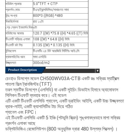
মডিউল প্রকার
5.0"TFT + CTP
প্রদর্শন মোড
টিএন/ট্রান্সমিসিভ/সাধারণত সাদা
বিন্দু সংখ্যা
800*3 ((RGB) *480
দিকনির্দেশনা
রাত ১২টা
গ্রে স্কেল ইনভার্সন দিক
৬টা
মডিউলের আকার
120.7 ((W) *75.8 ((H) *4.65 ((T) মিমি
টিএফটি সক্রিয় এলাকা
108 ((W) * 64.8 ((H) মিমি
টিএফটি ডট পিচ
0.135 ((W) * 0.135 ((H) মিমি
ইন্টারফেস
টিএফটিঃ ২৪ বিট আরজিবি সিটিপিঃ আই২সি
ব্যাকলাইটের ধরন
সাদা এলইডি
উজ্জ্বলতা
300cd/m2
চেংহাও ডিসপ্লে মডেল CH500WV03A-CTB একটি রঙ সক্রিয় ম্যাট্রিক্স
পাতলা ফিল্ম ট্রানজিস্টর (TFT)
তরল স্ফটিক ডিসপ্লে (এলসিডি) যা একটি সুইচিং ডিভাইস হিসাবে অ্যামোফাস
সিলিকন টিএফটি ব্যবহার করে। এই মডেল
এটি একটি টিএফটি এলসিডি প্যানেল, একটি ড্রাইভিং আইসি, একটি উচ্চ উজ্জ্বলতা
ব্যাক-লাইট, একটি ক্যাপাসিটিভ টাচ দিয়ে গঠিত
প্যানেল এবং FPC।
এই টিএফটি এলসিডি একটি 5 ইঞ্চি (পটভূমি স্ক্রিন) শৃঙ্খলাবদ্ধভাবে মাপা সক্রিয়
প্রদর্শন এলাকা আছে
ডব্লিউভিজিএ রেজোলিউশন (800 অনুভূমিক দ্বারা 480 উল্লম্ব পিক্সেল) ।