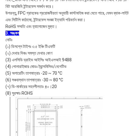
বিট আরজিবি ইন্টারফেস সমর্থন করে।
উপরন্তু, FPC গ্রাহকের প্রয়োজনীয়তা অনুযায়ী কাস্টমাইজ করা যেতে পারে, যেমন ব্যাক-লাইট
এবং সিটিপি কাঠামো, ইন্টারফেস সংজ্ঞা ইত্যাদি পরিবর্তন করা।
RoHS সম্মতি এবং হ্যালোজেন মুক্ত।
3. অঙ্কন
নোটঃ
(১) ডিসপ্লে টাইপঃ ৩.৫ ইঞ্চি টিএফটি
(২) দেখার দিকঃ সমস্ত দেখার কোণ
(3) এলসিডি ড্রাইভ আইসিঃ আইএলআই 9488
(4) পোলারাইজার মোডঃ ট্রান্সমিসিভ/নেগেটিভ
(5) অপারেটিং তাপমাত্রাঃ -20 ~ 70 °C
(6) সঞ্চয়স্থান তাপমাত্রাঃ -30 ~ 80 °C
(৭) ডি-মার্কারের সহনশীলতাঃ ±০।20
(8) সুরক্ষাঃ ROHS