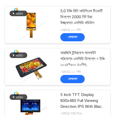
5.0 ইঞ্চি মিনি আইপিএস টিএফটি
ডিসপ্লে 2000 নিট উচ্চ
উজ্জ্বলতা এলসিডি মডিউল
/ MOQ:১০০ পিসি
যোগাযোগ
আরজিবি ইন্টারফেস সানলাইট
পাঠযোগ্য এলসিডি ডিসপ্লে ৭ ইঞ্চি
১০২৪*৬০০ ৪০পিন,
/ MOQ:১০০ পিসি
যোগাযোগ
5 Inch TFT Display
800x480 Full Viewing
Direction IPS With Black
Glass Cover
/ MOQ:100 Pcs