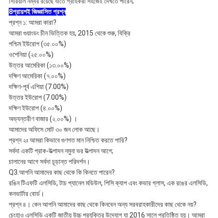
সিরিয়াল নম্বর রয়েছে যাতে গ্রাহকরা সহজেই দেখতে পারেন;
8প্রায়শই জিজ্ঞাসিত প্রশ্ন
প্রশ্ন ১: আমরা কারা?
আমরা গুয়াংডং চীন ভিত্তিক হয়, 2015 থেকে শুরু, বিক্রি
পশ্চিম ইউরোপ (৩৫.০০%)
ওশেনিয়া (২৫.০০%)
উত্তর আমেরিকা (১৩.০০%)
দক্ষিণ আমেরিকা (৭.০০%)
দক্ষিণ-পূর্ব এশিয়া (7.00%)
উত্তর ইউরোপ (7.00%)
দক্ষিণ ইউরোপ (৪.০০%)
অভ্যন্তরীণ বাজার (২.০০%) ।
আমাদের অফিসে মোট ৩০ জন লোক আছে।
প্রশ্ন ২ঃ আমরা কিভাবে গুণগত মান নিশ্চিত করতে পারি?
সর্বদা একটি প্রাক-উত্পাদন নমুনা ভর উত্পাদন আগে;
চালানের আগে সর্বদা চূড়ান্ত পরিদর্শন।
Q3.আপনি আমাদের কাছ থেকে কি কিনতে পারেন?
রঙিন টিএফটি এলসিডি, টাচ প্যানেল মডিউল, পিসি ক্যাপ এবং কভার গ্লাস, এক রঙের এলসিডি,
কনভার্টার বোর্ড।
প্রশ্ন ৪। কেন আপনি আমাদের কাছ থেকে কিনবেন অন্য সরবরাহকারীদের কাছ থেকে নয়?
চেংহাও এলসিডি একটি জাতীয় উচ্চ প্রযুক্তির উদ্যোগ যা 2016 সালে প্রতিষ্ঠিত হয়। আমরা