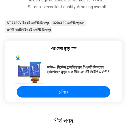
no damage or issues, all worked very well.
Screen is excellent quality. Amazing overall
ST7789V টিএফটি এলসিডি ডিসপ্লে
320x480 এলসিডি প্যানেল
১৮ বিট আরজিবি টিএফটি এলসিডি ডিসপ্লে
এর সেরা মূল্য পান
আই৮০ সিস্টেম ইন্ডাস্ট্রিয়াল টিএফটি ডিসপ্লে
হ্যালোজেন মুক্ত ৩.৫ ইঞ্চি ১৮ বিট সিটিপি এফপিসি
চালিয়ে
শীর্ষ পণ্য