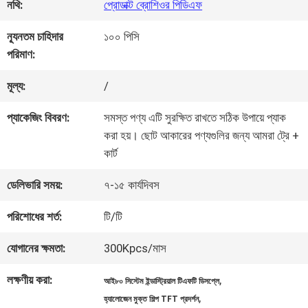
নথি:
প্রোডাক্ট ব্রোশিওর পিডিএফ
মান
ন্যূনতম চাহিদার
১০০ পিসি
পরিমাণ:
নিয়ন্ত্রণ
মূল্য:
/
আমাদের
প্যাকেজিং বিবরণ:
সমস্ত পণ্য এটি সুরক্ষিত রাখতে সঠিক উপায়ে প্যাক
করা হয়। ছোট আকারের পণ্যগুলির জন্য আমরা ট্রে +
সাথে
কার্ট
যোগাযোগ
ডেলিভারি সময়:
৭-১৫ কার্যদিবস
করুন
পরিশোধের শর্ত:
টি/টি
যোগানের ক্ষমতা:
300Kpcs/মাস
উদ্ধৃতির
লক্ষণীয় করা:
,
আই৮০ সিস্টেম ইন্ডাস্ট্রিয়াল টিএফটি ডিসপ্লে
জন্য
,
হ্যালোজেন মুক্ত শিল্প TFT প্রদর্শন