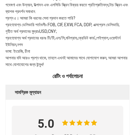
গবেষণা এবং উন্নয়ন, উত্পাদন এবং এলসিডি স্ক্রিন বিক্রয় করতে প্রতিশ্রুতিবদ্ধ,টাচ স্ক্রিন এবং
ব্যাপক প্রদর্শন সমাধান.
প্রশ্ন ৫। আমরা কি ধরনের সেবা প্রদান করতে পারি?
গ্রহণযোগ্য ডেলিভারি শর্তাবলীঃ FOB, CIF, EXW, FCA, DDP, এক্সপ্রেস ডেলিভারি;
গৃহীত অর্থ প্রদানের মুদ্রাঃUSD,CNY;
গ্রহণযোগ্য অর্থ প্রদানের ধরনঃ টি/টি,এল/সি,মনিগ্রাম,ক্রেডিট কার্ড,পেইপ্যাল,ওয়েস্টার্ন
ইউনিয়ন,নগদ
ভাষা: ইংরেজি, চীনা
আপনার যদি আরও প্রশ্ন থাকে, তাহলে এখনই আমাদের সাথে যোগাযোগ করুন, আমরা আপনার
সাথে যোগাযোগের জন্য উন্মুখ!
রেটিং ও পর্যালোচনা
সামগ্রিক মূল্যায়ন
5.0