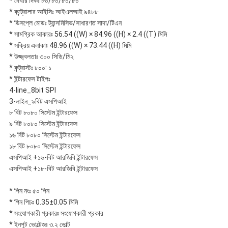
* দেখার দিকঃ ৮০/৮০/৮০/৮০
* কন্ট্রোলার আইসিঃ আইএলআই ৯৪৮৮
* ডিসপ্লে মোডঃ ট্রান্সমিসিভ/সাধারণত সাদা/টিএন
* সামগ্রিক আকারঃ 56.54 ((W) × 84.96 ((H) × 2.4 ((T) মিমি
* সক্রিয় এলাকাঃ 48.96 ((W) × 73.44 ((H) মিমি
* উজ্জ্বলতাঃ ৩০০ সিডি/মি২
* কন্ট্রাস্টঃ ৮০০: ১
* ইন্টারফেস টাইপঃ
4-line_8bit SPI
3-লাইন_৯বিট এসপিআই
৮ বিট ৮০৮০ সিস্টেম ইন্টারফেস
৯ বিট ৮০৮০ সিস্টেম ইন্টারফেস
১৬ বিট ৮০৮০ সিস্টেম ইন্টারফেস
১৮ বিট ৮০৮০ সিস্টেম ইন্টারফেস
এসপিআই +১৬-বিট আরজিবি ইন্টারফেস
এসপিআই +১৮-বিট আরজিবি ইন্টারফেস
* পিন নংঃ ৫০ পিন
* পিন পিচঃ 0.35±0.05 মিমি
* সংযোগকারী প্রকারঃ সংযোগকারী প্রকার
* ইনপুট ভোল্টেজঃ ৩.২ ভোল্ট