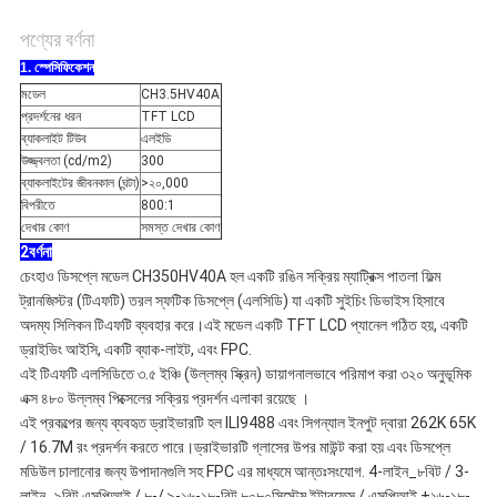
পণ্যের বর্ণনা
1. স্পেসিফিকেশন
মডেল
CH3.5HV40A
প্রদর্শনের ধরন
TFT LCD
ব্যাকলাইট টিউব
এলইডি
উজ্জ্বলতা (cd/m2)
300
ব্যাকলাইটের জীবনকাল (ঘন্টা)
>২০,000
বিপরীতে
800:1
দেখার কোণ
সমস্ত দেখার কোণ
2বর্ণনা
চেংহাও ডিসপ্লে মডেল CH350HV40A হল একটি রঙিন সক্রিয় ম্যাট্রিক্স পাতলা ফিল্ম
ট্রানজিস্টর (টিএফটি) তরল স্ফটিক ডিসপ্লে (এলসিডি) যা একটি সুইচিং ডিভাইস হিসাবে
অদম্য সিলিকন টিএফটি ব্যবহার করে।এই মডেল একটি TFT LCD প্যানেল গঠিত হয়, একটি
ড্রাইভিং আইসি, একটি ব্যাক-লাইট, এবং FPC.
এই টিএফটি এলসিডিতে ৩.৫ ইঞ্চি (উল্লম্ব স্ক্রিন) ডায়াগনালভাবে পরিমাপ করা ৩২০ অনুভূমিক
এক্স ৪৮০ উল্লম্ব পিক্সেলের সক্রিয় প্রদর্শন এলাকা রয়েছে ।
এই প্রকল্পের জন্য ব্যবহৃত ড্রাইভারটি হল ILI9488 এবং সিগন্যাল ইনপুট দ্বারা 262K 65K
/ 16.7M রং প্রদর্শন করতে পারে।ড্রাইভারটি গ্লাসের উপর মাউন্ট করা হয় এবং ডিসপ্লে
মডিউল চালানোর জন্য উপাদানগুলি সহ FPC এর মাধ্যমে আন্তঃসংযোগ. 4-লাইন_৮বিট / 3-
লাইন_৯বিট এসপিআই / ৮-/ ৯-১৬-১৮-বিট ৮০৮০সিস্টেম ইন্টারফেস / এসপিআই +১৬-১৮-