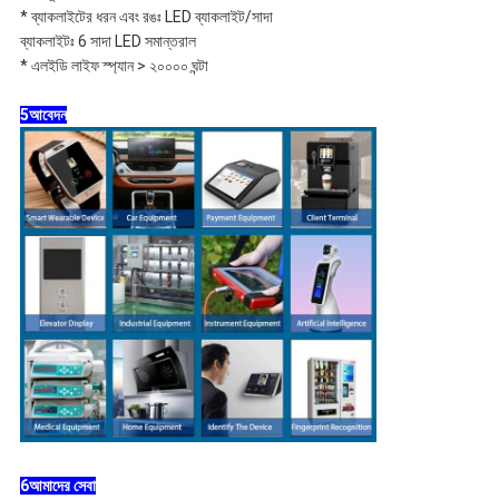
* ব্যাকলাইটের ধরন এবং রঙঃ LED ব্যাকলাইট/সাদা
ব্যাকলাইটঃ 6 সাদা LED সমান্তরাল
* এলইডি লাইফ স্প্যান > ২০০০০ ঘন্টা
5আবেদন
6আমাদের সেবা