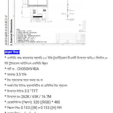
4দ্রুত বিবরণ
* এলসিডি নামঃ কারখানার সরাসরি ৩.৫ ইঞ্চি ইন্ডাস্ট্রিয়াল টিএফটি ডিসপ্লে আই৮০ সিস্টেম ১৮
বিট ইন্টারফেস আইপিএস এলসিডি স্ক্রিন
* পার্ট নং. : CH350HV40A
* আকারঃ 3.5 ইঞ্চি
* টাচ প্যানেলের সাথে অথবা নাঃ না
* সমর্থন টাচ টাইপঃ ক্যাপাসিটিভ বা রেসিসিভ টাচ প্যানেল
* ডিসপ্লে টাইপঃ 3.5 "TFT
* ডিসপ্লে রংঃ 262K / 65K / 16.7M
* রেজোলিউশন (পিক্সেল): 320 ((RGB) * 480
* পিক্সেল পিচঃ 0.153 ((W) × 0.153 ((H) মিমি