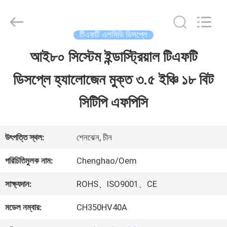
2026
Shenzhen
ChengHao
Optoelectronic
টিএফটি এলসিডি ডিসপ্লে
Co.,
Ltd..
আই৮০ সিস্টেম ইন্ডাস্ট্রিয়াল টিএফটি
বাড়ি
All
Rights
ডিসপ্লে হ্যালোজেন মুক্ত ৩.৫ ইঞ্চি ১৮ বিট
Reserved.
পণ্য
সিটিপি এফপিসি
আমাদের
উৎপত্তি স্থল:
শেনঝেন, চীন
সম্পর্কে
পরিচিতিমুলক নাম:
Chenghao/Oem
সাক্ষ্যদান:
ROHS、ISO9001、CE
কারখানা
মডেল নম্বার:
CH350HV40A
ভ্রমণ