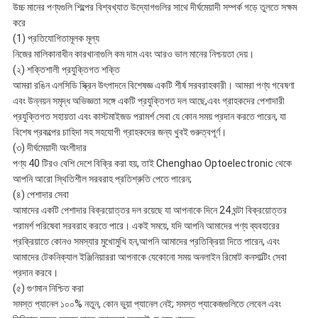
উচ্চ মানের পণ্যগুলি শিল্পের বিশ্বখ্যাত উদ্যোগগুলির সাথে দীর্ঘমেয়াদী সম্পর্ক গড়ে তুলতে সক্ষম
করে
(1) প্রতিযোগিতামূলক মূল্য
নিজের মালিকানাধীন কারখানাগুলি কম দাম এবং আরও ভাল মানের নিশ্চয়তা দেয়।
(২) শক্তিশালী প্রযুক্তিগত শক্তি
আমরা রঙিন এলসিডি স্ক্রিন উৎপাদনে বিশেষজ্ঞ একটি শীর্ষ সরবরাহকারী। আমরা পণ্য গবেষণা
এবং উন্নয়ন সমৃদ্ধ অভিজ্ঞতা সঙ্গে একটি প্রযুক্তিগত দল আছে,এবং গ্রাহকদের পেশাদারী
প্রযুক্তিগত সহায়তা এবং কাস্টমাইজড পরামর্শ সেবা যে কোন সময় প্রদান করতে পারেন, যা
বিশেষ প্রকল্পের চাহিদা সহ সহযোগী গ্রাহকদের জন্য খুবই গুরুত্বপূর্ণ।
(৩) দীর্ঘমেয়াদী অংশীদার
পণ্য 40 টিরও বেশি দেশে বিক্রি করা হয়, তাই Chenghao Optoelectronic থেকে
আপনি আরো স্থিতিশীল সরবরাহ প্রতিশ্রুতি পেতে পারেন;
(৪) পেশাদার সেবা
আমাদের একটি পেশাদার বিক্রয়োত্তর দল রয়েছে যা আপনাকে দিনে 24 ঘন্টা বিক্রয়োত্তর
পরামর্শ পরিষেবা সরবরাহ করতে পারে। একই সময়ে, যদি আপনি আমাদের পণ্য ব্যবহারের
প্রক্রিয়াতে কোনও সমস্যার মুখোমুখি হন,আপনি আমাদের প্রতিক্রিয়া দিতে পারেন, এবং
আমাদের টেকনিক্যাল ইঞ্জিনিয়াররা আপনাকে যেকোনো সময় অনলাইন রিমোট কনসাল্টিং সেবা
প্রদান করবে।
(৫) গুণমান নিশ্চিত করা
সমস্ত প্যানেল ১০০% নতুন, কোন ভুয়া প্যানেল নেই; সমস্ত প্যাকেজগুলিতে লেবেল এবং