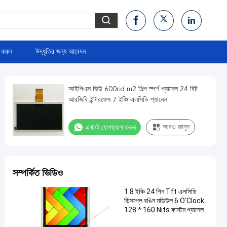
 করুন
উদ্ধৃতির জন্য আবেদন
আইপিএস ভিউ 600cd m2 শিল্প স্পর্শ প্যানেল 24 বিট
আরজিবি ইন্টারফেস 7 ইঞ্চি এলসিডি প্যানেল
এখনই যোগাযোগ করুন
আরও জানুন
সম্পর্কিত ভিডিও
1.8 ইঞ্চি 24 পিন Tft এলসিডি
ডিসপ্লে রঙিন মডিউল 6 O'Clock
128 * 160 Nits কাস্টম প্যানেল