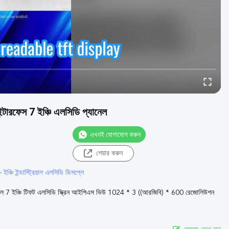
টারফেস 7 ইঞ্চি এলসিডি প্যানেল
এখনই যোগাযোগ করুন
শেয়ার করুন
 ইঞ্চি ইন্ডাস্ট্রিয়াল এলসিডি ডিসপ্লে
যানেল 7 ইঞ্চি টিফট এলসিডি স্ক্রিন আইপিএস ভিউ 1024 * 3 ((আরজিবি) * 600 রেজোলিউশন