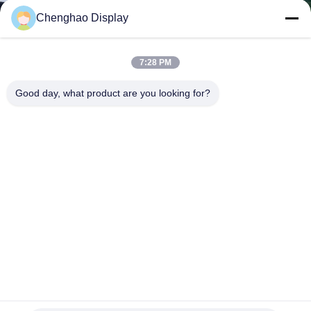
নিয়ন্ত্রণ
Chenghao Display
আমাদের
7:28 PM
সাথে
Good day, what product are you looking for?
যোগাযোগ
করুন
উদ্ধৃতির
জন্য
আবেদন
সাইট
মেডিকেল গ্রেড টিএফটি এলসিডি ক্যাপাসিটিভ টাচস্ক্রিন 50pin 7inch 800x480
ম্যাপ
Wvga মডিউল