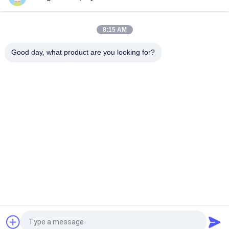
OEM TN ড্রাইভার আইসি ST7789V শিল্প এলসিডি ডিসপ্লে প্রস্থ 50mm
8:15 AM
2.8 ইঞ্চি 300cd I80 ইন্টারফেস ইন্ডাস্ট্রিয়াল টাচ স্ক্রিন মনিটর
Good day, what product are you looking for?
সব
ছোট এলসিডি টাচ স্ক্রিন
টিএফটি এলসিডি ডিসপ্লে
TFT LCD ক্যাপাসিটিভ 
এলসিডি ডিসপ্লে মডিউল
টাচস্ক্রিন
আইপিএস এলসিডি ডিসপ্লে
প্রতিরোধী এলসিডি ডিসপ্লে
টিএফটি এলসিডি টাচ স্ক্রিন
TFT LCD মনিটর
উদ্ধৃতির জন্য আবেদন