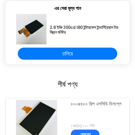
এর সেরা মূল্য পান
2.8 ইঞ্চি 300cd I80 ইন্টারফেস ইন্ডাস্ট্রিয়াল টাচ
স্ক্রিন মনিটর
চালিয়ে
শীর্ষ পণ্য
৮০০x৪৮০ শিল্প এলসিডি ডিসপ্লে
/ MOQ:১০০ পিসি
যোগাযোগ