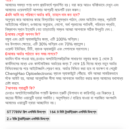
আমাদের সমস্ত পণ্য গুগল প্ল্যাটফর্মে প্রদর্শিত হয়। দয়া করে আরও ঘনিষ্ঠভাবে দেখুন এবং
আমাদের ওয়েবসাইটে আপনার আগ্রহী মডেলটি চয়ন করুন।
4যদি আমি বড় পরিমাণে অর্ডার করি, তাহলে দাম কত হবে?
অনুগ্রহ করে আমাদের কাছে বিস্তারিত অনুসন্ধান পাঠান, যেমন আইটেম নম্বর, প্রতিটি
আইটেমের পরিমাণ, গুণমানের অনুরোধ, লোগো, অর্থ প্রদানের শর্তাবলী, পরিবহন পদ্ধতি,
নিষ্কাশন স্থান ইত্যাদি।যত তাড়াতাড়ি সম্ভব আমরা আপনাকে সঠিক উদ্ধৃতি দেব।.
5আমার পেমেন্ট অপশন কি?
নমুনা এবং ছোট অ্যাকাউন্টের জন্য, এটি 100% অগ্রিম।
ভর উৎপাদন ক্ষেত্রে, এটি 30% অগ্রিম এবং 70% ব্যালেন্স।
ওয়েস্ট ইউনিয়ন, টিটি, ব্যাংক অ্যাকাউন্ট এবং পেপালকে স্বাগতম।
6আমার অর্ডার পাঠাতে কত সময় লাগবে?
যতদিন স্টক পাওয়া যায়,চেংহাও অপটোইলেকট্রনিক সাধারণত নমুনার জন্য 1 থেকে 3
কার্যদিবসের মধ্যে এবং কাস্টমাইজড অর্ডারের জন্য 7 থেকে 15 দিনের মধ্যে নতুন অর্ডার
নিশ্চিতকরণের পরে আইটেমগুলি প্রেরণ করে. অর্ডার নিশ্চিত করা হবে না যতক্ষণ না পেমেন্ট
ChengHao Optoelectronic ব্যাংক অ্যাকাউন্টে পৌঁছায়. যদি আমরা সাময়িকভাবে
স্টক আউট হয়, আমরা আনুমানিক সীসা সময় আপনাকে অবহিত করার জন্য আমাদের যথাসাধ্য
চেষ্টা করবে.
7আপনার গ্যারান্টি কি?
চেংহাও অপটোইলেকট্রনিক পণ্যটি উত্পাদন ত্রুটি (উপাদান বা কারিগরি) এর বিরুদ্ধে 1
বছরের সীমিত ওয়ারেন্টি দ্বারা সমর্থিত। অনুপস্থিত / হারিয়ে যাওয়া বা পরাজিত অংশগুলি
আমাদের ওয়ারেন্টি দ্বারা আচ্ছাদিত নয়।
ST7789V শিল্প এলসিডি ডিসপ্লে
164.9 মিমি ইন্ডাস্ট্রিয়াল এলসিডি ডিসপ্লে
2.৮ ইঞ্চি ইন্ডাস্ট্রিয়াল এলসিডি ডিসপ্লে