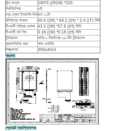
বিন্দু সংখ্যা
240*3 ((RGB) *320
দিকনির্দেশনা
৬টা
গ্রে স্কেল ইনভার্সন দিক
রাত ১২টা
মডিউলের আকার
50.0 ((W) * 69.2 ((H) * 2.4 ((T) মিমি
টিএফটি সক্রিয় এলাকা
43.2 ((W) *57.6 ((H) মিমি
টিএফটি ডট পিচ
0.18 ((W) *0.18 ((H) মিমি
ইন্টারফেস
আই৮০-সিস্টেমের ১৬-বিট ইন্টারফেস
ব্যাকলাইটের ধরন
সাদা এলইডি
উজ্জ্বলতা
300cd/m2
অঙ্কনঃ
প্রোডাক্ট অ্যাপ্লিকেশনঃ