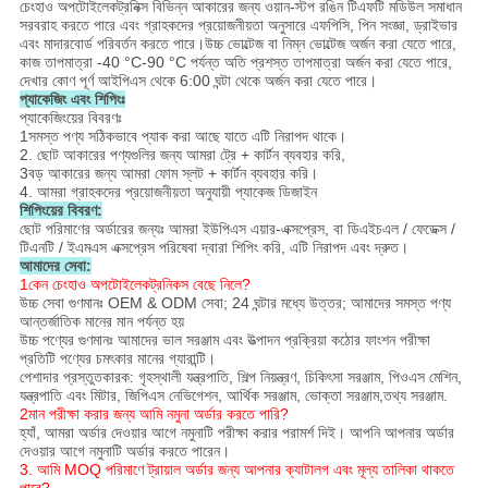
চেংহাও অপটোইলেকট্রনিক্স বিভিন্ন আকারের জন্য ওয়ান-স্টপ রঙিন টিএফটি মডিউল সমাধান
সরবরাহ করতে পারে এবং গ্রাহকদের প্রয়োজনীয়তা অনুসারে এফপিসি, পিন সংজ্ঞা, ড্রাইভার
এবং মাদারবোর্ড পরিবর্তন করতে পারে।উচ্চ ভোল্টেজ বা নিম্ন ভোল্টেজ অর্জন করা যেতে পারে,
কাজ তাপমাত্রা -40 °C-90 °C পর্যন্ত অতি প্রশস্ত তাপমাত্রা অর্জন করা যেতে পারে,
দেখার কোণ পূর্ণ আইপিএস থেকে 6:00 ঘন্টা থেকে অর্জন করা যেতে পারে।
প্যাকেজিং এবং শিপিংঃ
প্যাকেজিংয়ের বিবরণঃ
1সমস্ত পণ্য সঠিকভাবে প্যাক করা আছে যাতে এটি নিরাপদ থাকে।
2. ছোট আকারের পণ্যগুলির জন্য আমরা ট্রে + কার্টন ব্যবহার করি,
3বড় আকারের জন্য আমরা ফোম স্লট + কার্টন ব্যবহার করি।
4. আমরা গ্রাহকদের প্রয়োজনীয়তা অনুযায়ী প্যাকেজ ডিজাইন
শিপিংয়ের বিবরণ:
ছোট পরিমাণের অর্ডারের জন্যঃ আমরা ইউপিএস এয়ার-এক্সপ্রেস, বা ডিএইচএল / ফেডেক্স /
টিএনটি / ইএমএস এক্সপ্রেস পরিষেবা দ্বারা শিপিং করি, এটি নিরাপদ এবং দ্রুত।
আমাদের সেবা:
1কেন চেংহাও অপটোইলেকট্রনিকস বেছে নিলে?
উচ্চ সেবা গুণমানঃ OEM & ODM সেবা; 24 ঘন্টার মধ্যে উত্তর; আমাদের সমস্ত পণ্য
আন্তর্জাতিক মানের মান পর্যন্ত হয়
উচ্চ পণ্যের গুণমানঃ আমাদের ভাল সরঞ্জাম এবং উত্পাদন প্রক্রিয়া কঠোর ফাংশন পরীক্ষা
প্রতিটি পণ্যের চমৎকার মানের গ্যারান্টি।
পেশাদার প্রস্তুতকারক: গৃহস্থালী যন্ত্রপাতি, শিল্প নিয়ন্ত্রণ, চিকিৎসা সরঞ্জাম, পিওএস মেশিন,
যন্ত্রপাতি এবং মিটার, জিপিএস নেভিগেশন, আর্থিক সরঞ্জাম, ভোক্তা সরঞ্জাম,তথ্য সরঞ্জাম.
2মান পরীক্ষা করার জন্য আমি নমুনা অর্ডার করতে পারি?
হ্যাঁ, আমরা অর্ডার দেওয়ার আগে নমুনাটি পরীক্ষা করার পরামর্শ দিই। আপনি আপনার অর্ডার
দেওয়ার আগে নমুনাটি অর্ডার করতে পারেন।
3. আমি MOQ পরিমাণে ট্রায়াল অর্ডার জন্য আপনার ক্যাটালগ এবং মূল্য তালিকা থাকতে
পারে?