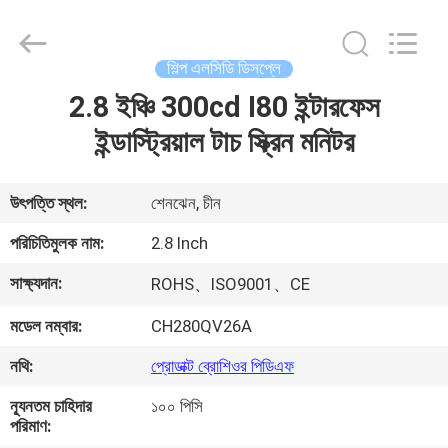
Shenzhen
ChengHao
Optoelectronic
Co.,
Ltd..
শিল্প এলসিডি ডিসপ্লে
All
Rights
2.8 ইঞ্চি 300cd I80 ইন্টারফেস
বাড়ি
Reserved.
ইন্ডাস্ট্রিয়াল টাচ স্ক্রিন মনিটর
পণ্য
উৎপত্তি স্থল:
শেনঝেন, চীন
আমাদের
পরিচিতিমুলক নাম:
2.8 Inch
সম্পর্কে
সাক্ষ্যদান:
ROHS、ISO9001、CE
মডেল নম্বার:
CH280QV26A
কারখানা
ভ্রমণ
নথি:
প্রোডাক্ট ব্রোশিওর পিডিএফ
ন্যূনতম চাহিদার
১০০ পিসি
পরিমাণ:
মান