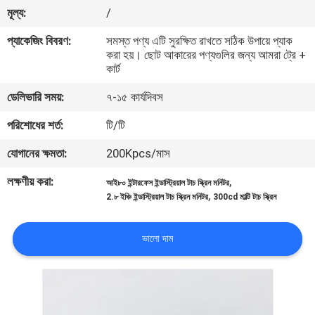
নিয়ন্ত্রণ
মূল্য:
/
প্যাকেজিং বিবরণ:
সমস্ত পণ্য এটি সুরক্ষিত রাখতে সঠিক উপায়ে প্যাক
করা হয়। ছোট আকারের পণ্যগুলির জন্য আমরা ট্রে +
আমাদের
কার্ট
সাথে
ডেলিভারি সময়:
৭-১৫ কার্যদিবস
যোগাযোগ
পরিশোধের শর্ত:
টি/টি
করুন
যোগানের ক্ষমতা:
200Kpcs/মাস
উদ্ধৃতির
লক্ষণীয় করা:
,
আই৮০ ইন্টারফেস ইন্ডাস্ট্রিয়াল টাচ স্ক্রিন মনিটর
,
2.৮ ইঞ্চি ইন্ডাস্ট্রিয়াল টাচ স্ক্রিন মনিটর
300cd মাল্টি টাচ স্ক্রিন
জন্য
আবেদন
ভালো দাম
সাইট
ম্যাপ