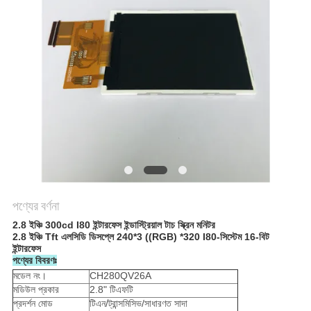
PRIVACY
POLICY
পণ্যের বর্ণনা
2.8 ইঞ্চি 300cd I80 ইন্টারফেস ইন্ডাস্ট্রিয়াল টাচ স্ক্রিন মনিটর
2.8 ইঞ্চি Tft এলসিডি ডিসপ্লে 240*3 ((RGB) *320 I80-সিস্টেম 16-বিট
ইন্টারফেস
পণ্যের বিবরণঃ
মডেল নং।
CH280QV26A
মডিউল প্রকার
2.8" টিএফটি
প্রদর্শন মোড
টিএন/ট্রান্সমিসিভ/সাধারণত সাদা