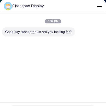
নিয়ন্ত্রণ
Chenghao Display
আমাদের
6:32 PM
সাথে
Good day, what product are you looking for?
যোগাযোগ
করুন
উদ্ধৃতির
জন্য
আবেদন
সাইট
240x320 টিএন টিএফটি এলসিডি মডিউল 2.2" ট্রান্সমিসিভ টিএন এফপিসি
ম্যাপ
এসপিআই আইএলআই 9341 ভি আইসি সহ